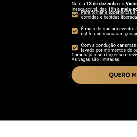
No dia
13 de dezembro
, o
Victo
inesquecível, das
19h à meia-no
Para tornar a experiência 
comidas e bebidas liberada
É mais do que um evento: 
estilo que marcaram geraç
Com a condução carismátic
levado por momentos de pur
Garanta já o seu ingresso e rev
As vagas são limitadas.
QUERO M